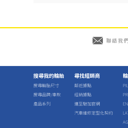
搜尋我的輪胎
尋找經銷商
輪
搜尋輪胎尺寸
鄰近據點
P
搜尋品牌/車款
經銷據點
P
產品系列
連至馳加官網
E
汽車維修定型化契約
L
AG