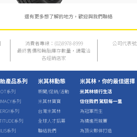
還有更多想了解的地方，歡迎與我們聯絡
消費者專線：(02)8978-8999
公司代表號：(0
最終售價和輪胎庫存數量，請電洽
各經銷店家
胎產品系列
米其林動態
米其林，你的最佳選擇
ILOT系列
新聞/促銷/活動
米其林領行生活
RIMACY系列
米其林寶寶
信任我們 駕馭每一里
NERGY系列
台灣米其林
為冠軍而生
ATITUDE系列
全球人才招募
為精進而競賽
ILIS系列
聯絡我們
為頂尖夥伴打造